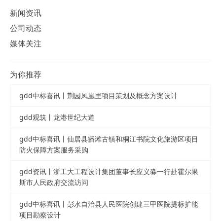
新闻资讯
公司动态
媒体关注
为你推荐
gdd中标喜讯丨荆园凤凰里项目策划及概念方案设计
gdd观筑丨龙港世纪大道
gdd中标喜讯丨仙居县皤滩古镇和桐江书院文化旅游区项目
防火保障方案服务采购
gdd资讯丨浙工大工程设计集团董事长应义淼一行赴霍尔果
斯市人民政府交流访问
gdd中标喜讯丨彭水自治县人民医院创建三甲医院提标扩能
项目勘察设计