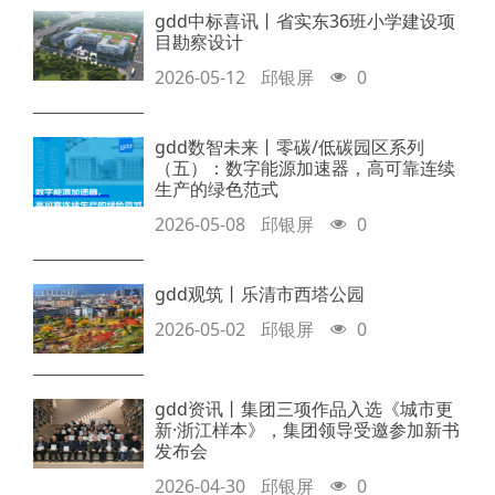
gdd中标喜讯丨省实东36班小学建设项
目勘察设计
2026-05-12
邱银屏
0
gdd数智未来丨零碳/低碳园区系列
（五）：数字能源加速器，高可靠连续
生产的绿色范式
2026-05-08
邱银屏
0
gdd观筑丨乐清市西塔公园
2026-05-02
邱银屏
0
gdd资讯丨集团三项作品入选《城市更
新·浙江样本》，集团领导受邀参加新书
发布会
2026-04-30
邱银屏
0