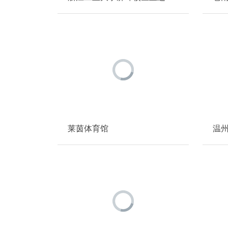
莱茵体育馆
温