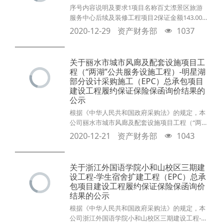
85029378。 浙江工业大学工程设计集团有限
序号内容说明及要求1项目名称百丈漈景区旅游
服务中心后续及装修工程项目2保证金额143.00
万元3报名截止时间2020 年 12月30日15点整4评
2020-12-29
资产财务部
1037
价办法报价；履约能力与保险条款审查（不接受
反担保）5保险到期日2021年7月30日6投标人资
格资料1.提供有效营业执照复印件；2.提供具有
关于丽水市城市风廊及配套设施项目工
履行保证保险合同所必须的资金实力和能力的证
程（“两湖”公共服务设施工程）-明星湖
明材料；3.履约保证保险报价单；4.以上资料均
部分设计采购施工（EPC）总承包项目
盖公章。其他：投标人可以到以
建设工程履约保证保险保函询价结果的
公示
根据《中华人民共和国政府采购法》的规定，本
公司丽水市城市风廊及配套设施项目工程（“两
湖”公共服务设施工程）-明星湖部分设计采购施
2020-12-21
资产财务部
1043
工（EPC）总承包项目询价工作已经结束，经综
合评定，项目保证保险公司已经确定，现将询价
结果公示如下：成交保险公司：中国大地财产保
关于浙江外国语学院小和山校区三期建
险股份有限公司杭州中心支公司报价总金额：人
设工程-学生宿舍扩建工程（EPC）总承
民币贰仟元整（¥2000.00）询价结果将公示三
包项目建设工程履约保证保险保函询价
日，如有疑问，请致电0571-85029378。
结果的公示
根据《中华人民共和国政府采购法》的规定，本
公司浙江外国语学院小和山校区三期建设工程-学