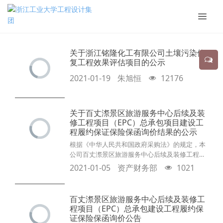
关于浙江铭隆化工有限公司土壤污染修
复工程效果评估项目的公示
2021-01-19
朱旭恒
12176
关于百丈漈景区旅游服务中心后续及装
修工程项目（EPC）总承包项目建设工
程履约保证保险保函询价结果的公示
根据《中华人民共和国政府采购法》的规定，本
公司百丈漈景区旅游服务中心后续及装修工程项
目（EPC）总承包项目询价工作已经结束，经综
2021-01-05
资产财务部
1021
合评定，项目保证保险公司已经确定，现将询价
结果公示如下：成交保险公司：中国大地财产保
险股份有限公司杭州中心支公司报价总金额：人
百丈漈景区旅游服务中心后续及装修工
民币贰仟叁佰叁拾伍元陆角柒分（¥2335.67）询
程项目（EPC）总承包建设工程履约保
价结果将公示三日，如有疑问，请致电0571-
证保险保函询价公告