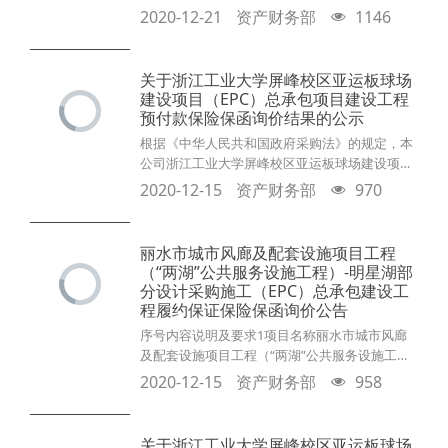
生宿舍扩建工程（EPC）总承包项目询价工作已
2020-12-21
资产财务部
1146
经结束，经综合评定，项目保证保险公司已经确
定，现将询价结果公示如下：成交保险公司：中
国大地财产保险股份有限公司杭州中心支公司报
关于浙江工业大学屏峰校区亚运板球场
价总金额：人民币叁仟叁佰捌拾伍元肆角贰分
建设项目（EPC）总承包项目建设工程
（¥3385.42）询价结果将公示三日，如有疑问，
预付款保险保函询价结果的公示
请致电0571-85029378。 浙江工业大学工
根据《中华人民共和国政府采购法》的规定，本
公司浙江工业大学屏峰校区亚运板球场建设项目
（EPC）总承包项目询价工作已经结束，经综合
2020-12-15
资产财务部
970
评定，项目保证保险公司已经确定，现将询价结
果公示如下：成交保险公司：中国大地财产保险
股份有限公司浙江分公司报价总金额：人民币捌
丽水市城市风廊及配套设施项目工程
万壹仟零柒拾贰元柒角捌分（¥81072.78）询价
（“两湖”公共服务设施工程）-明星湖部
结果将公示三日，如有疑问，请致电0571-
分设计采购施工（EPC）总承包建设工
85029378。 浙江工业大学工程设计集团有限公
程履约保证保险保函询价公告
序号内容说明及要求1项目名称丽水市城市风廊
及配套设施项目工程（“两湖”公共服务设施工
程）-明星湖部分设计采购施工（EPC）总承包2
2020-12-15
资产财务部
958
保证金额39.640966万元3报名截止时间2020 年
12月17日15点整4评价办法报价；履约能力与保
险条款审查5保险到期日2021年12月15日6投标人
关于浙江工业大学屏峰校区亚运板球场