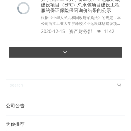
资格资料1.提供有效营业执照复印件；2.提供具
建设项目（EPC）总承包项目建设工程
有履行保证保险合同所必须的资金实力和能力的
履约保证保险保函询价结果的公示
证明材料；3.履约保证保
根据《中华人民共和国政府采购法》的规定，本
公司浙江工业大学屏峰校区亚运板球场建设项目
（EPC）总承包项目询价工作已经结束，经综合
2020-12-15
资产财务部
1142
评定，项目保证保险公司已经确定，现将询价结
果公示如下：成交保险公司：中国大地财产保险
股份有限公司浙江分公司报价总金额：人民币贰
万陆仟肆佰壹拾捌元壹角贰分（¥26418.12）询
价结果将公示三日，如有疑问，请致电0571-
85029378。 浙江工业大学工程设计集团有限
公司公告
为你推荐