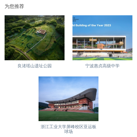
为您推荐
良渚瑶山遗址公园
宁波惠贞高级中学
浙江工业大学屏峰校区亚运板
球场