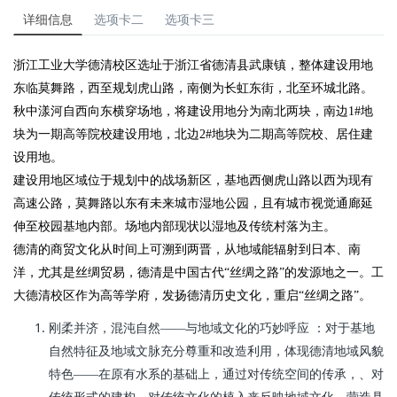
详细信息
选项卡二
选项卡三
浙江工业大学德清校区选址于浙江省德清县武康镇，整体建设用地
东临莫舞路，西至规划虎山路，南侧为长虹东街，北至环城北路。
秋中漾河自西向东横穿场地，将建设用地分为南北两块，南边1#地
块为一期高等院校建设用地，北边2#地块为二期高等院校、居住建
设用地。
建设用地区域位于规划中的战场新区，基地西侧虎山路以西为现有
高速公路，莫舞路以东有未来城市湿地公园，且有城市视觉通廊延
伸至校园基地内部。场地内部现状以湿地及传统村落为主。
德清的商贸文化从时间上可溯到两晋，从地域能辐射到日本、南
洋，尤其是丝绸贸易，德清是中国古代“丝绸之路”的发源地之一。工
大德清校区作为高等学府，发扬德清历史文化，重启“丝绸之路”。
刚柔并济，混沌自然——与地域文化的巧妙呼应 ：对于基地
自然特征及地域文脉充分尊重和改造利用，体现德清地域风貌
特色——在原有水系的基础上，通过对传统空间的传承，、对