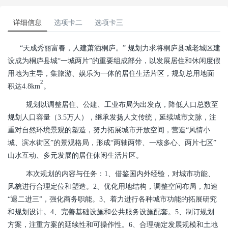
详细信息
选项卡二
选项卡三
“天成秀丽富春，人建萧洒桐庐。” 规划力求将桐庐县城老城区建
设成为桐庐县城“一城两片”的重要组成部分，以发展居住和休闲度假
用地为主导，集旅游、娱乐为一体的居住生活片区，规划总用地面
2
积达4.8km
。
规划以调整居住、公建、工业布局为出发点，降低人口总数至
规划人口容量（3.5万人），继承发扬人文传统，延续城市文脉，注
重对自然环境景观的塑造，努力拓展城市开放空间，营造“风情小
城、滨水街区”的景观格局，形成“两轴两带、一核多心、两片七区”
山水互动、多元发展的居住休闲生活片区。
本次规划的内容与任务：
1、借鉴国内外经验，对城市功能、
风貌进行合理定位和塑造。2、优化用地结构，调整空间布局，加速
“退二进三”，强化商务职能。3、着力进行各种城市功能的拓展研究
和规划设计。4、完善基础设施和公共服务设施配套。5、制订规划
方案，注重方案的延续性和可操作性。6、合理确定发展规模和土地