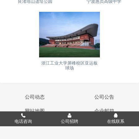
良渚瑶山遗址公园
宁波惠贞高级中学
浙江工业大学屏峰校区亚运板
球场
公司动态
公司公告
网站地图
企业邮箱
电话咨询
公司招聘
在线联系
浙ICP备14004461号