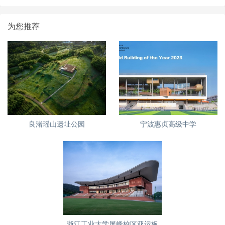
为您推荐
良渚瑶山遗址公园
宁波惠贞高级中学
浙江工业大学屏峰校区亚运板