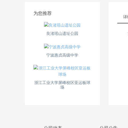
为您推荐
详
良渚瑶山遗址公园
宁波惠贞高级中学
浙江工业大学屏峰校区亚运板球
场