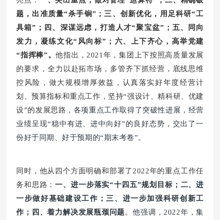
题，出准质量“杀手锏”；三、创新优化，用足科研“工
具箱”；四、深谋远虑，打造人才“聚宝盆”；五、同向
发力，凝练文化“风向标”；六、上下齐心，高举党建
“指挥棒”。
他指出，
2021年，集团上下按照高质量发展
的要求，全力以赴拓市场，多管齐下抓经营，底线思维
控风险，做大规模增厚效益，认真落实好年度经营计
划、预算指标和重点工作，坚持“强设计、精科研、优建
设”的发
展思路，
各项重点工作取得了突破性进展，经营
业绩呈
现
“稳中有进、进中向好”的良好态势，交出了一
份好于同期、好于预期的“
期末考卷”。
同时，他从四个方面明确和部署了2022年的重点工作任
务和思路：
一、进一步落实
“十四五”规划目标；二、进
一步做好基础建设工作；三、进一步加强科研创新工
作；四、着力解决发展瓶颈问题
。
他强调，2022年
，集