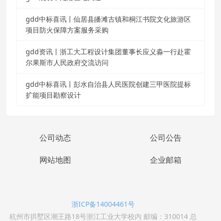
gdd中标喜讯丨仙居县皤滩古镇和桐江书院文化旅游区
项目防火保障方案服务采购
gdd资讯丨浙工大工程设计集团董事长应义淼一行赴霍
尔果斯市人民政府交流访问
gdd中标喜讯丨彭水自治县人民医院创建三甲医院提标
扩能项目勘察设计
公司动态
公司公告
网站地图
企业邮箱
浙ICP备14004461号
杭州市拱墅区潮王路18号浙江工业大学校内 邮编：310014 总