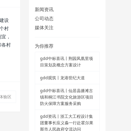
新闻资讯
公司动态
建设
媒体关注
个村
制宜，
和各村
为你推荐
gdd中标喜讯丨荆园凤凰里项
目策划及概念方案设计
gdd观筑丨龙港世纪大道
gdd中标喜讯丨仙居县皤滩古
体验区
镇和桐江书院文化旅游区项目
防火保障方案服务采购
gdd资讯丨浙工大工程设计集
团董事长应义淼一行赴霍尔果
斯市人民政府交流访问