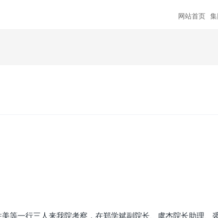
网站首页
集
胜美等
一行三人来我院考察，在郑学斌副院长、虞杰院长助理、