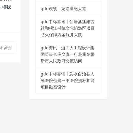
方和我
gdd观筑丨龙港世纪大道
gdd中标喜讯丨仙居县皤滩古
镇和桐江书院文化旅游区项目
防火保障方案服务采购
评议会
gdd资讯丨浙工大工程设计集
团董事长应义淼一行赴霍尔果
斯市人民政府交流访问
gdd中标喜讯丨彭水自治县人
民医院创建三甲医院提标扩能
项目勘察设计