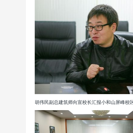
胡伟民副总建筑师向宣校长汇报小和山屏峰校