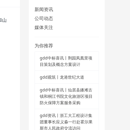
新闻资讯
公司动态
和山
媒体关注
为你推荐
gdd中标喜讯丨荆园凤凰里项
目策划及概念方案设计
gdd观筑丨龙港世纪大道
gdd中标喜讯丨仙居县皤滩古
镇和桐江书院文化旅游区项目
防火保障方案服务采购
gdd资讯丨浙工大工程设计集
团董事长应义淼一行赴霍尔果
斯市人民政府交流访问