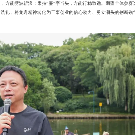
，方能劈波斩浪；秉持“廉”字当头，方能行稳致远。期望全体参赛
神洗礼，将龙舟精神转化为干事创业的信心动力、勇立潮头的创新锐