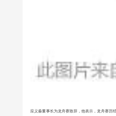
应义淼董事长为龙舟赛致辞，他表示，龙舟赛历