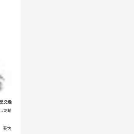
应义淼
点龙睛
。廉为