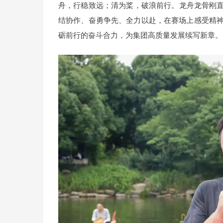
舟，行稳致远；清为桨，破浪前行。龙舟龙骨刚直
结协作、奋勇争先、全力以赴，在赛场上感受精
砺前行的奋斗合力，为集团高质量发展续写新章。