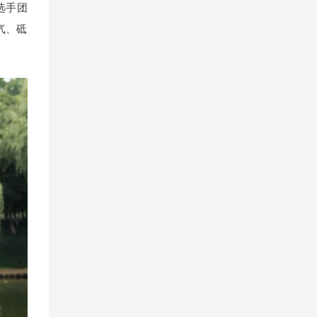
选手团
气、砥