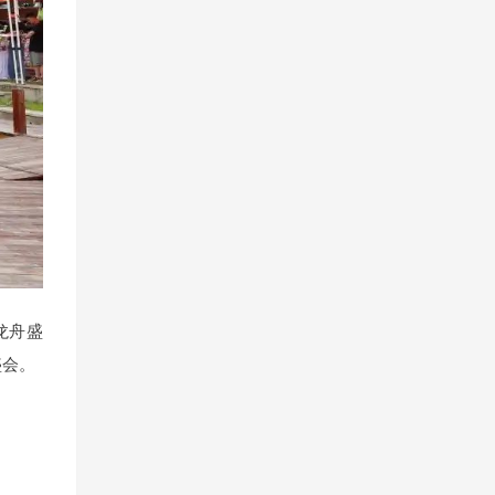
龙舟盛
盛会。