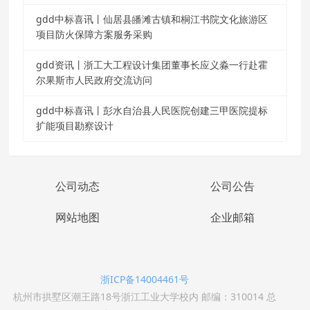
gdd中标喜讯丨仙居县皤滩古镇和桐江书院文化旅游区
项目防火保障方案服务采购
gdd资讯丨浙工大工程设计集团董事长应义淼一行赴霍
尔果斯市人民政府交流访问
gdd中标喜讯丨彭水自治县人民医院创建三甲医院提标
扩能项目勘察设计
公司动态
公司公告
网站地图
企业邮箱
浙ICP备14004461号
杭州市拱墅区潮王路18号浙江工业大学校内 邮编：310014 总