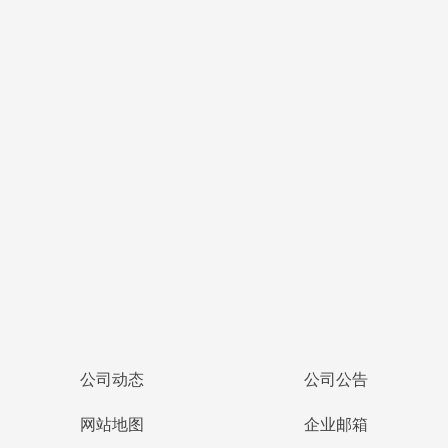
为你推荐
gdd中标喜讯丨荆园凤凰里项目策划及概念方案设计
gdd观筑丨龙港世纪大道
gdd中标喜讯丨仙居县皤滩古镇和桐江书院文化旅游区
项目防火保障方案服务采购
gdd资讯丨浙工大工程设计集团董事长应义淼一行赴霍
尔果斯市人民政府交流访问
gdd中标喜讯丨彭水自治县人民医院创建三甲医院提标
扩能项目勘察设计
公司动态
公司公告
网站地图
企业邮箱