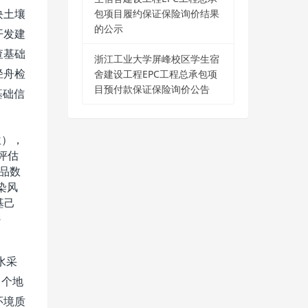
包项目履约保证保险询价结果
块土壤
的公示
开发建
查基础
浙江工业大学屏峰校区学生宿
舍建设工程EPC工程总承包项
径舟检
目预付款保证保险询价公告
基础信
。
位），
评估
品数
染风
基己
-
水采
1
个地
环境质