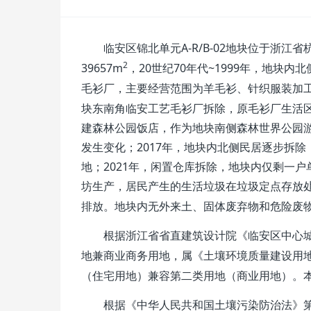
A-R/B-02
临安区锦北单元
地块位于浙江省
2
39657m
20
70
~1999
，
世纪
年代
年，地块内北
毛衫厂，
主要经营范围为羊毛衫、针织服装加
块东南角临安工艺毛衫厂拆除，原毛衫厂生活
建森林公园饭店，作为地块南侧森林世界公园
2017
发生变化；
年，地块内北侧民居逐步拆除
2021
地；
年，闲置仓库拆除，地块内仅剩一户
坊生产，
居民产生的生活垃圾在垃圾定点存放
排放。地块内
无外来土、固体废弃物和危险废
根据浙江省省直建筑设计院《临安区中心
地兼商业商务用地，
属《土壤环境质量建设用
（住宅用地）兼容第二类用地（商业用地）
。
根据《中华人民共和国土壤污染防治法》