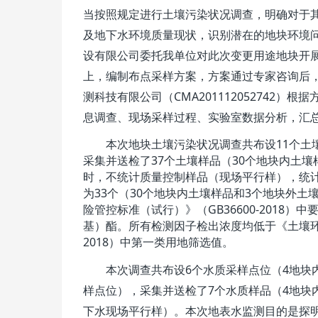
当按照规定进行土壤污染状况调查，明确对于
及地下水环境质量现状，识别潜在的地块环境
设有限公司
委托我单位对此次变更用途地块开
上，编制布点采样方案，方案通过专家咨询后
CMA201112052742
测科技有限公司
（
）
根据
息调查、现场采样过程、实验室数据分析，汇
11
本次
地块
土壤污染状况调查共布设
个土
37
30
采集并送检了
个土壤样品（
个地块内土壤
时，不统计质量控制样品（
现场平行样
），统
33
30
3
为
个（
个地块内土壤样品和
个
地块外
土
GB36600-2018
险管控标准（试行）》（
）中
基）酯
。
所有检测因子检出浓度均低于《土壤
2018
）中第一类用地筛选值。
6
4
本次调查共布设
个水质采样点位（
地块
7
4
样点位），采集并送检了
个水质样品（
地块
下水现场平行样）。
本次地表水监测目的是探