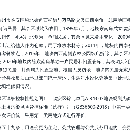
杭州市临安区锦北街道西墅街与万马路交叉口西南角，总用地面
1999
7
侧为民居，其余区域均为农田；
年
月，地块东南角成立临
2009
工销售，毛衫厂北侧为一单独民居，其余区域未发生变化；
2011
区出让给他人作为仓库，用于堆放木材等；
年，地块内西南
2015
游客餐饮点；
年，地块内西南侧森林公园饭店拆除，其余区
2020
；
年地块内除东南角单独一户民居和闲置仓库，其余均为闲
单独民居，其余均为闲置空地。根据人员访谈，地块内民居无家
处分类收集后由环卫部门统一清运，生活污水经化粪池集中
处理
物填埋倾倒情况
。
A-R/B-02
城区详细控制性规划图》，临安区锦北单元
地块规划为
GB36600-2018
地土壤污染风险管控标准（试行）》（
）中第一
本次评价统一采用第一类用地方式进行评价。
第五十九条，用途变更为住宅、公共管理与公共服务用地的，变