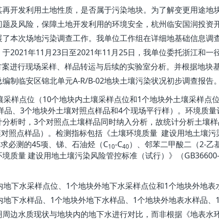
其再开发利用土地性质，是否属于污染地块
。为了解变更用途地
问题及风险，保障土地开发利用的环境安全，
杭州临安国润投资
展了本次场地污染调查工作。
我单位工作组在详细地基础信息调
2021
11
23
2021
11
25
，于
年
月
日至
年
月
日，
我单位委托
浙江和一
方案进行现场采样、样品转运与后续的实验室分析。并根据地块
A-R/B-02
总编制
临安区锦北单元
地块土壤污染状况初步调查报告
10
1
壤采样点位（
个地块内土壤采样点位和
个地块外土壤采样点
3
4
样品、
个
地块外
土壤对照点样品
和
个现场平行样
）。环境质量
3
计分析时，
个对照点土壤样品同时纳入分析，故统计分析土壤样
壤对照点样品）。检测指标包括《土壤环境质量
建设用地土壤污
45
C
-C
2-
要求必测的
项、
锑、
石油烃（
）
、
邻苯二甲酸二（
乙
10
40
GB36600
环境质量
建设用地土壤污染风险管控标准（试行）》（
1
1
内地下水采样点位、
个地块外地下水采样点位和
个地块外地表
1
1
内地下水样品、
个地块外地下水样品、
个地块外地表水样品、
明周边水质现状与地块内的地下水进行对比，而非根据《地表水