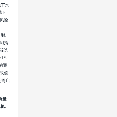
地下水
地下
风险
）酯
。
测指
筛选
=1E-
的通
限值
无需启
质量
氨氮、