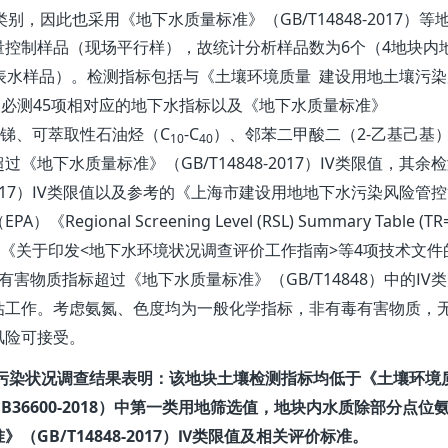
GB/T14848-2017
类别，因此也采用
《地下水质量标准》（
）
等
6
4
量控制样品（现场
平行样
），故统计分析样品数为
个（
地块
内
表水样品）。检测指标包括与《土壤环境质量
建设用地土壤污染
45
壤必测
项相对应的地下水指标以及
《地下水质量标准》
C
-C
2-
锑、可萃取性石油烃（
）、
邻苯二甲酸二（
乙基己基
10
40
GB/T14848-2017
Ⅳ
超过
《地下水质量标准》（
）
类限值，其余
检
17
Ⅳ
）
类限值以及参考的《上海市建设用地地下水污染风险管控
EPA
Regional Screening Level (RSL) Summary Table (TR
（
）《
<
>
4
《关于印发
地下水环境状况调查评价工作指南
等
项技术文件
GB/T14848
Ⅳ
有害物质指标超过《地下水质量标准》（
）中的
类
估工作。考虑氨氮、色度均为一般化学指标，非有毒有害物质
，
风险可接受。
污染状况调查结果表明：该
地块
土壤检测指标均低于《土壤环境
B36600-2018
）中第一类用地筛选值
，地块内水质除部分点位
GB/T14848-2017
Ⅳ
准》（
）
类限值及相关评价标准。