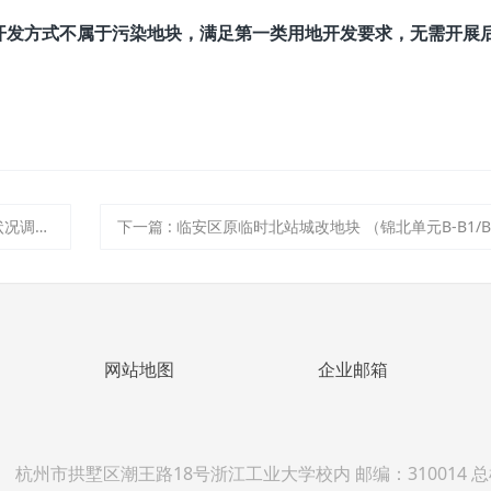
开发方式
不属于污染地块，
满足第一类用地
开发要求，无需开展
报告公示
下一篇
:
临安区原临时北站城改地块 （锦北单元B-B1/B2-03地块） 土壤污染状况初步调查
网站地图
企业邮箱
杭州市拱墅区潮王路18号浙江工业大学校内 邮编：310014 总机 05