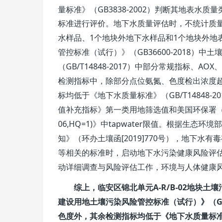
GB3838-2002
量标准》（
）判断其地表水质量
标准进行评价。
地下水质量评估时，不统计质
1
1
水样品、
个地块外地下水样品和
个地块外地
GB36600-2018
管控标准（试行）》（
）中土
GB/T14848-2017
AOX
（
）
中部分常规指标
、
、
检测指标中，除部分点位
氨氮、色度
检出浓度
GB/T14848-20
标均
低于
《地下水质量标准》（
值补充指标》第一类用地筛选值和
美国环保署
06,HQ=1)
tapwater
》中
限值。根据生态环境部
[2019]770
知》（环办土壤函
号），地下水有毒
等相关的标准时，启动地下水污染健康风险评
动详细调查与风险评估工作，环境与人体健康
A-R/B-02
综上，
临安区锦北单元
地块
土壤
G
建设用地土壤污染风险管控标准（试行）》（
色度外，其余检测指标均低于《地下水质量标