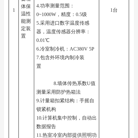
4.
功率测量范围：
体保
1
1
台
温性
0~1000W，精度：0.5级
能测
5.
采用进口数字温度传感
定装
器，温度传感器分辨率：
置
0.01℃
6.冷室制冷机：AC380V 5P
7.
包含外环境内制冷装
置
8.墙体传热系数U值
测量采用防护热箱法
9.计量箱扣紧结构：手摇自
锁紧机构
10.
计算机集中控制，自动出
数据报告
11.
热室冷室内部提供照明功